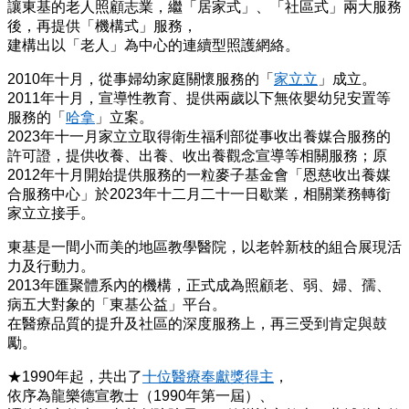
讓東基的老人照顧志業，繼「居家式」、「社區式」兩大服務
後，再提供「機構式」服務，
建構出以「老人」為中心的連續型照護網絡。
2010年十月，從事婦幼家庭關懷服務的「
家立立
」成立。
2011年十月，宣導性教育、提供兩歲以下無依嬰幼兒安置等
服務的「
哈拿
」立案。
2023年十一月家立立取得衛生福利部從事收出養媒合服務的
許可證，提供收養、出養、收出養觀念宣導等相關服務；原
2012年十月開始提供服務的一粒麥子基金會「恩慈收出養媒
合服務中心」於2023年十二月二十一日歇業，相關業務轉銜
家立立接手。
東基是一間小而美的地區教學醫院，以老幹新枝的組合展現活
力及行動力。
2013年匯聚體系內的機構，正式成為照顧老、弱、婦、孺、
病五大對象的「東基公益」平台。
在醫療品質的提升及社區的深度服務上，再三受到肯定與鼓
勵。
★1990年起，共出了
十位醫療奉獻
獎得主
，
依序為龍樂德宣教士（1990年第一屆）、