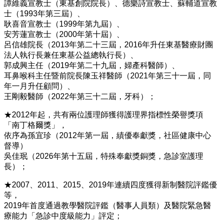
譚維義宣教士（東基創院院長）、德樂詩宣教士、蘇輔道宣教
士（1993年第三屆）、
耿喜音宣教士（1999年第九屆）、
安芳蓮宣教士（2000年第十屆）、
呂信雄院長（2013年第二十三屆，2016年升任東基醫療財團
法人執行長兼任東基公益總執行長）、
郭成興主任（2019年第二十九屆，婦產科醫師）、
耳鼻喉科主任暨前院長陳玉祥醫師（2021年第三十一屆，同
年一月升任顧問）、
王剛毅醫師（2022年第三十二屆，牙科）；
★2012年起，共有兩位護理師獲得護理界指標性榮譽獎項
「南丁格爾獎」，
依序為孫宜珍（2012年第一屆，績優奉獻獎，社區健康中心
督導）
吳佳珉（2026年第十五屆，特殊奉獻獎銅獎，急診室護理
長）；
★2007、2011、2015、2019年連續四度獲得新制醫院評鑑優
等，
2019年首度通過教學醫院評鑑（醫事人員類）及醫院緊急醫
療能力「急診中度級能力」評定；