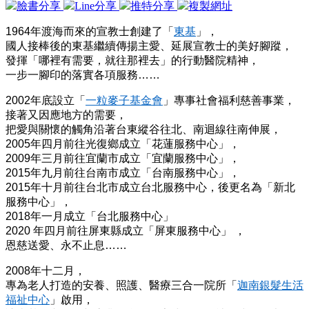
臉書分享
Line分享
推特分享
複製網址
1964年渡海而來的宣教士創建了「
東基
」，
國人接棒後的東基繼續傳揚主愛、延展宣教士的美好腳蹤，
發揮「哪裡有需要，就往那裡去」的行動醫院精神，
一步一腳印的落實各項服務……
2002年底設立「
一粒麥子基金會
」專事社會福利慈善事業，
接著又因應地方的需要，
把愛與關懷的觸角沿著台東縱谷往北、南迴線往南伸展，
2005年四月前往光復鄉成立「花蓮服務中心」，
2009年三月前往宜蘭市成立「宜蘭服務中心」，
2015年九月前往台南市成立「台南服務中心」，
2015年十月前往台北市成立台北服務中心，後更名為「新北
服務中心」，
2018年一月成立「台北服務中心」
2020 年四月前往屏東縣成立「屏東服務中心」 ，
恩慈送愛、永不止息……
2008年十二月，
專為老人打造的安養、照護、醫療三合一院所「
迦南銀髮生活
福祉中心
」啟用，