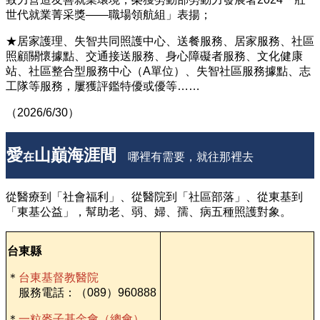
世代就業菁采獎——職場領航組」表揚；
★居家護理、失智共同照護中心、送餐服務、居家服務、社區
照顧關懷據點、交通接送服務、身心障礙者服務、文化健康
站、社區整合型服務中心（A單位）、失智社區服務據點、志
工隊等服務，屢獲評鑑特優或優等……
（2026/6/30）
愛
山巔海涯間
在
哪裡有需要，就往那裡去
從醫療到「社會福利」、從醫院到「社區部落」、從東基到
「東基公益」，幫助老、弱、婦、孺、病五種照護對象。
台東縣
＊
台東基督教醫院
服務電話：（089）960888
＊
一粒麥子基金會（總會）