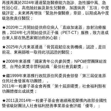
再接再厲於2024年通過緊急醫療能力急診、急性腦中風、急
性冠心症、高危險妊娠及新生兒醫療、加護病房「五項」中度
級評定，未來將再增強「緊急外傷醫療」章節，以期成為中度
級急救責任醫院；
★2020年二月開始提供癌症病人「直線加速器」放射治療服
務，2024年七月開始提供正子儀（PET-CT）服務，致力達成
台東人留在熟悉家鄉治癌的心願；
★2025年六月東基通過「骨質疏鬆症友善機構」認證，是目
前花、東兩縣唯一取得此項認證的醫院；
★2008年東基獲「國家青年公共參與獎」NPO經營團隊組首
獎、台灣企業獎非營利組織「最佳社會貢獻獎」；
★繼1999年東基獲行政院原住民委員會頒發「第三屆促進原
住民社會發展有功團體」，
2011年一粒麥子基金會再獲「第十屆原曙獎」社會福利類有
功團體傑出成就獎；
★2011及2014年一粒麥子基金會連續兩度榮獲內政部全國性
暨省級財團法人社會福利慈善事業基金會評鑑「優等」；