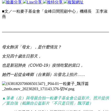
臉書分享
Line分享
推特分享
複製網址
■
文／一粒麥子基金會「金峰日間照顧中心」機構長 王李淑
燕
母女飾演「母女」，是什麼情況？
女兒四十歲生日那天，
也是新冠肺炎（COVID-19）疫情吃緊的當口，
她們一起從金峰鄉（台東縣）出發北上拍片……
▲
筆者（左）與母親合拍一粒麥子基金會公益影片。照片提供
／葉自強（截圖自公益影片「不只是日照」飄浮篇）