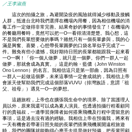
／王李淑燕
這次的拍攝之旅，為避開染疫的風險就得減少移動及接觸
人群，抵達台北時我們選擇在機場內用餐，因為相信機場的消
毒工作一定做得非常完善。結果奇妙的事情發生了！在機場內
的餐廳用餐時，竟然可以把一O一看得清清楚楚。我心想，這
不是我們長輩想要做的事嗎？雖然只有一個長輩參與，我的心
滿是興奮、喜樂，心想帶長輩圓夢的口袋名單似乎完成了一
件。難免有些小遺憾，我好期待日照的長輩都能跟我一起來看
一O一啊！「你一個人做夢，就只是一個夢。你們一群人一起
做夢，那就會成為真實。」這是約翰・藍儂（J
ohn Winston
Ono Lennon
）的名言。我相信這只是第一部曲，因為日照有
一群人一起做這個夢，未來這事情一定會成就的，我相信上帝
會派天使幫助我們完成這個部落VUVU（排灣族語，意謂「祖
父、祖母」）遇見一O一的夢想。
這趟旅程，上帝也在擴張我生命中的境界。除了當護理人
員以外，原來我還可以成為素人演員。也透過拍攝行程看顧同
行的貴福叔，一邊學習身障者如何搭乘飛機及行程中需留意的
事項，這是過去沒有過的經驗。我相信上帝在預備我，將來有
一天有機會若帶著日照失能的長輩們搭乘飛機展開遠程旅遊
時，我們的團隊就能夠得心應手去提早做好預備，把長輩照顧