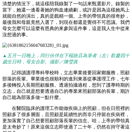
清楚的情況下，就這樣陪我錄製了一句話來甄選影片。錄製的
當下，她還一邊看著她的狗血連續劇，或許是因為這樣她馬上
就能自然的演出，真的是戲精一個。上帝的帶領真的很奇妙，
最後我和母親竟然入選了，到現在都還是覺得不可思議。我們
母女怎麼可以這麼有恩典的來參與這件事，這是我人生中從來
沒想過的事。
▲
五月一日晚上，同行伙伴在下榻旅店為筆者（左）歡慶四十
歲生日時，母女合影。攝影／陳瑩真
記得讀護理專科學校時，立志畢業後要回家鄉服務，照顧
部落的長輩。畢業後也很順利的進到東基從事護理工作，七年
多後轉投入長期照顧服務。透過拍攝過程，想到了護專時期的
立志，自己就是想要透過自己的專業來照顧部落的長輩，期許
自己能為部落多做一點什麼。
在醫院臨床的護理工作能做疾病上的照顧，但在日照裡的
照顧多了很多層面，且照顧是延續性的而非只停留在疾病裡，
更加落實了自己想要照顧部落長輩的信念。哇，上帝的帶領真
是太奇妙了！原來這個立志即使過了二十年，仍然在持守著這