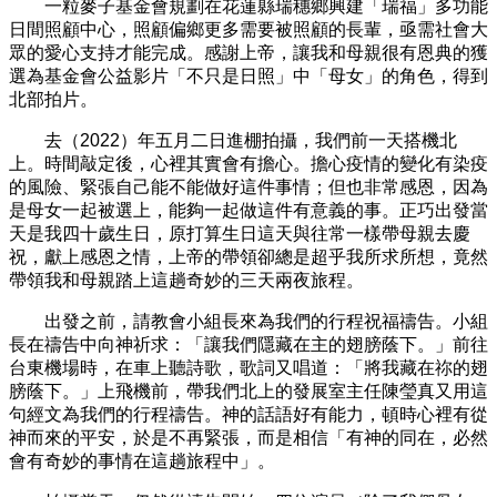
一粒麥子基金會規劃在花蓮縣瑞穗鄉興建「瑞福」多功能
日間照顧中心，照顧偏鄉更多需要被照顧的長輩，亟需社會大
眾的愛心支持才能完成。感謝上帝，讓我和母親很有恩典的獲
選為基金會公益影片「不只是日照」中「母女」的角色，得到
北部拍片。
去（2022）年五月二日進棚拍攝，我們前一天搭機北
上。時間敲定後，心裡其實會有擔心。擔心疫情的變化有染疫
的風險、緊張自己能不能做好這件事情；但也非常感恩，因為
是母女一起被選上，能夠一起做這件有意義的事。正巧出發當
天是我四十歲生日，原打算生日這天與往常一樣帶母親去慶
祝，獻上感恩之情，上帝的帶領卻總是超乎我所求所想，竟然
帶領我和母親踏上這趟奇妙的三天兩夜旅程。
出發之前，請教會小組長來為我們的行程祝福禱告。小組
長在禱告中向神祈求：「讓我們隱藏在主的翅膀蔭下。」前往
台東機場時，在車上聽詩歌，歌詞又唱道：「將我藏在祢的翅
膀蔭下。」上飛機前，帶我們北上的發展室主任陳瑩真又用這
句經文為我們的行程禱告。神的話語好有能力，頓時心裡有從
神而來的平安，於是不再緊張，而是相信「有神的同在，必然
會有奇妙的事情在這趟旅程中」。