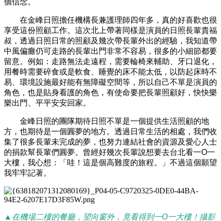
個信念。
在金峰日照擔任機構長兼護理師四年多，真的好喜歡也很
享受這份照顧工作。這次北上帶著同樣是演員的日照長輩貴福
叔，透過日照日常的照顧及幾次帶長輩外出的經驗，我知道帶
中風偏癱仍可走路的長輩出門非常不容易，很多的小細節都要
留意。例如：走路無法走遠程，需要輪椅來輔助、牙口退化，
用餐時需要碎食或是軟食、睡覺的床不能太低，以防起床時不
易、環境設施最好能有無障礙空間等，所以自己不單是演員的
角色，也是貼身看護的角色，有使命要把長輩照顧好，快快樂
樂出門、平平安安回家。
金峰日照的團隊期待日照不單是一個提供生活照顧的地
方，也期待是一個圓夢的地方。透過日常生活的相處，我們收
集了很多長輩未完成的夢，也努力連結社會的資源及愛心人士
的捐款幫長輩們圓夢。曾經好幾次長輩說想要去台北看一O一
大樓，我心想：「哇！這是個高難度的旅程。」不過這個願望
我牢牢記著。
▲
在機場二樓的餐廳，望向窗外，竟看得到一O一大樓！攝影