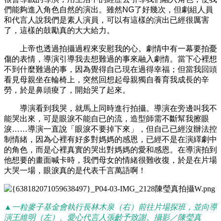
們能夠進入角色自然的演出。雖然NG了好幾次，但劇組人員
和代言人說我們是素人演員，可以有這樣的演出已經很厲害
了，這樣的鼓勵真的大大給力。
上帝也透過拍攝過程來安慰我的心。劇情中有一幕要拍憂
傷的表情，導演引導我去想難過的事來融入劇情。當下心裡想
不到什麼難過的事，因為覺得自己現在過得幸福；但當我回頭
看見母親坐在輪椅上，突然回想起母親獨自養育我成長的辛
勞，於是鼻頭痠了，開始哭了起來。
導演看到我哭，就馬上同時進行拍攝。導演在旁邊叫我不
能哭出來，可是眼淚不能自已的流，造型師需不斷幫我擦眼
淚……導演一直說「眼淚不要掉下來」，但自己已經沒辦法控
制情緒，因為心裡有好多對媽媽的感恩，已經不是在演繹劇中
的角色，而是心裡真實的哭出對媽媽的愛和感恩。在導演拍到
他想要的畫面喊卡時，我們母女的情緒很難收復，於是在片場
大哭一場，眼淚真的是代表千言萬語啊！
▲
一粒麥子基金會執行長林木泉（右）前往片場探班，並向導
演王維明（左）、愛心代言人張齡予致謝。攝影／陳瑩真