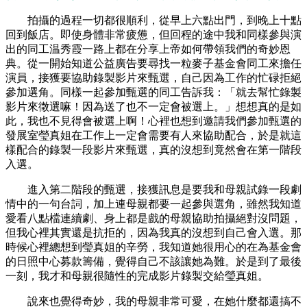
拍攝的過程一切都很順利，從早上六點出門，到晚上十點
回到飯店。即使身體非常疲憊，但回程的途中我和同樣參與演
出的同工温秀霞一路上都在分享上帝如何帶領我們的奇妙恩
典。從一開始知道公益廣告要尋找一粒麥子基金會同工來擔任
演員，接獲要協助錄製影片來甄選，自己因為工作的忙碌拒絕
參加選角。同樣一起參加甄選的同工告訴我：「就去幫忙錄製
影片來徵選嘛！因為送了也不一定會被選上。」想想真的是如
此，我也不見得會被選上啊！心裡也想到邀請我們參加甄選的
發展室瑩真姐在工作上一定會需要有人來協助配合，於是就這
樣配合的錄製一段影片來甄選，真的沒想到竟然會在第一階段
入選。
進入第二階段的甄選，接獲訊息是要我和母親試錄一段劇
情中的一句台詞，加上連母親都要一起參與選角，雖然我知道
愛看八點檔連續劇、身上都是戲的母親協助拍攝絕對沒問題，
但我心裡其實還是抗拒的，因為我真的沒想到自己會入選。那
時候心裡總想到瑩真姐的辛勞，我知道她很用心的在為基金會
的日照中心募款籌備，覺得自己不該讓她為難。於是到了最後
一刻，我才和母親很隨性的完成影片錄製交給瑩真姐。
說來也覺得奇妙，我的母親非常可愛，在她什麼都還搞不