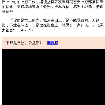
日照中心的照顧工作，繼續堅持著護專時期想要照顧部落長輩
的信念，透過職場來為主發光，成為祝福。感謝主耶穌，榮耀
歸給神！
「你們是世上的光。城造在山上，是不能隱藏的。人點
燈，不放在斗底下，是放在燈臺上，就照亮一家的人。」（馬
太福音5：14～15）
「不只是日照」公益影片
飄浮篇