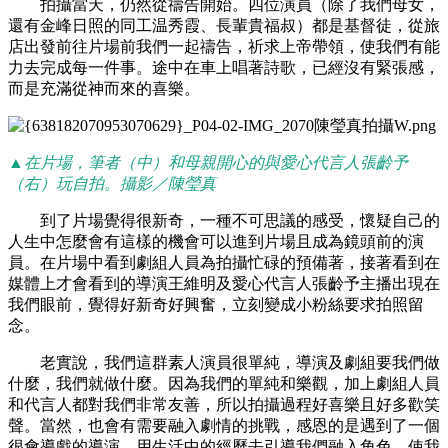
拍攝當天，仍然從禱告開始。四位演員（除了我們母女，
還有金峰日照的同工温秀霞、長輩貴福叔）都是基督徒，從旅
店出發前往片場前我們一起禱告，祈求上帝帶領，使我們有能
力去完成每一件事。途中在車上唱著詩歌，已經沒有緊張感，
而是充滿從神而來的喜樂。
▲
在片場，筆者（中）和母親開心的與愛心代言人張齡予
（右）玩自拍。攝影／陳瑩真
到了片場覺得很新奇，一種不可思議的感受，懷疑自己的
人生中怎麼會有這樣的機會可以進到片場且成為鏡頭前的演
員。在片場中看到劇組人員為拍攝忙碌的預備著，接著看到在
媒體上才會看到的導演王維明及愛心代言人張齡予主播出現在
我們眼前，覺得好新奇好興奮，立刻變成小粉絲要求拍照留
念。
老實說，我們這群素人演員很單純，導演及劇組要我們做
什麼，我們就做什麼。因為我們的單純和樂觀，加上劇組人員
和代言人都對我們非常友善，所以拍攝過程好喜樂且好多歡笑
聲。當然，也會有需要融入劇情的挑戰，感恩的是遇到了一個
很會導戲的導演，用生活中的經歷去引導我們融入角色，使我