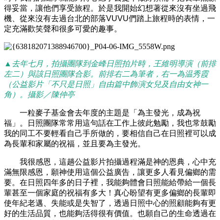
得妥當，讓他們享受旅程。於是我開始幻想著從來沒有坐過飛
機、從來沒有去過台北的部落VUVU們踏上旅程時的表情，一
定充滿歡笑聲和很多可愛的趣事。
▲
去年七月，拍攝團隊到金峰日照拍片時，王維明導演（前排
左二）與該日照團隊合影。前排右二為筆者，右一為温秀霞
（公益影片「不只是日照」自由篇中飾演女兒及自由女神一
角）。攝影／陳仲亭
一粒麥子基金會去年度的主題是「為主發光，成為祝
福」。日照團隊常常用這句話在工作上彼此勉勵，我也常鼓勵
我的同工不要輕看自己手所做的，要相信自己在日照裡可以成
為長輩和家屬的祝福，並且要為主發光。
我很感恩，這趟公益影片拍攝過程滿是神的恩典，心中充
滿無限感恩，願神使用這個公益廣告，讓更多人看見偏鄉的需
要。在日照四年多的日子裡，我能夠體會日照能給帶給一個長
輩甚至一個家庭的祝福有多大！真心盼望有更多偏鄉的長輩即
使年紀老邁、失能或是失智了，透過日照中心的照顧能夠有更
好的生活品質，也能夠活得很有價值。也願自己的生命透過在