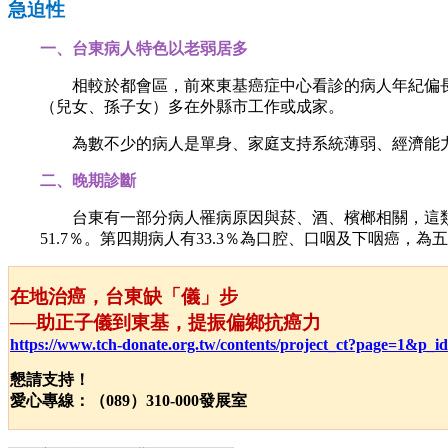
急迫性
一、台東病人特色以老弱居多
相較於都會區，前來東基癌症中心看診的病人年紀偏
（兒女、孫子女）多在外縣市工作或成家。
為數不少的病人是單身、家庭支持系統薄弱、經濟能力
二、晚期診斷
台東有一部分病人罹病原因與
菸、酒、檳榔相關，
這
51.7
％。第四期病人有
33.3
％為口腔、口咽及下咽癌，為五
在地治癌，台東缺「儀」步
──助正子儀到東基，提振偏鄉抗癌力
https://www.tch-donate.org.tw/contents/project_ct?page=1&p_i
懇請支持！
愛心專線：（
089
）
310-000
發展室