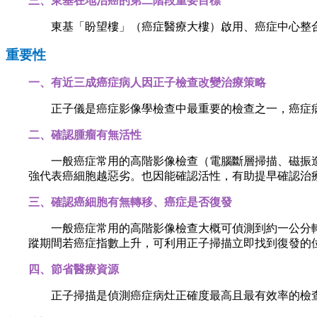
三、東基在地治癌的第二階段重要目標
東基「盼望樓」（癌症醫療大樓）啟用、癌症中心整
重要性
一、有近三成癌症病人因正子檢查改變治療策略
正子儀是癌症影像學檢查中最重要的檢查之一，
癌症
二、確認腫瘤有無活性
一般癌症常用的高階影像檢查（電腦斷層
掃描
、磁振
強代表癌細胞越惡劣。也因能確認活性，有助提早確認治
三、
確認癌細胞有無轉移、癌症是否復發
一般癌症常用的高階影像檢查大概可偵測到約一公分轉
蹤期間若癌症指數上升，可利用正子掃描立即找到復發的
四、節省醫療資源
正子掃描是偵測癌症病灶正確度最高且最有效率的檢查