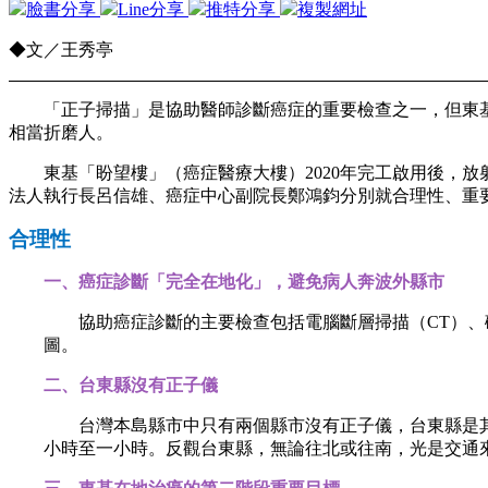
臉書分享
Line分享
推特分享
複製網址
◆文／王秀亭
「正子掃描」是協助醫師診斷癌症的重要檢查之一，但東基
相當折磨人。
東基
「盼望樓」（癌症醫療大樓）
2020
年完工啟用後，放
法人執行長呂信雄、
癌症中心副院長鄭鴻鈞分別
就
合理性、重
合理性
一、癌症診斷「完全在地化」，避免病人奔波外縣市
協助癌症診斷的主要檢查包括電腦斷層掃描（
CT
）、
圖。
二、台東縣沒有正子儀
台灣本島縣市中只有兩個縣市沒有正子儀，台東縣是其
小時至一小時。反觀台東縣，無論往北或往南，光是交通