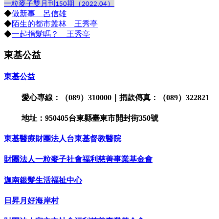
一粒麥子雙月
刊
期
（
）
150
2022.04
◆
做新事 呂信雄
◆
陌生的都市叢林 王秀亭
◆
一起捐髮嗎？ 王秀亭
東基公益
東基公益
愛心專線：（089）310000｜捐款傳真：（089）322821
地址：950405台東縣臺東市開封街350號
東基醫療財團法人台東基督教醫院
財團法人一粒麥子社會福利慈善事業基金會
迦南銀髮生活福祉中心
日昇月好海岸村