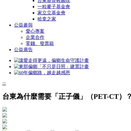
台東基督教醫院
一粒麥子基金會
家立立基金會
哈拿之家
公益參與
愛心專案
企業合作
零錢、發票箱
公益廣告
:::
台東為什麼需要「正子儀」（PET-CT