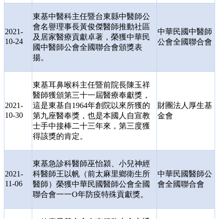
東基中醫科主任暨台東縣中醫師公
會名譽理事長黃俊傑醫師推動社區
2021-
中華民國中醫師
及居家醫療貢獻卓著，榮獲中華民
10-24
公會全國聯合會
國中醫師公會全國聯合會頒獎表
揚。
東基耳鼻喉科主任暨前院長陳玉祥
醫師獲頒第三十一屆醫療奉獻獎，
2021-
這是東基自
1964
年創院以來所獲的
財團法人厚生基
10-30
第九座醫奉獎，也是本國人自宣教
金會
士手中接棒二十三年來，第三度獲
得該獎的肯定。
東基急診科醫師巫怡潁、小兒神經
2021-
科醫師王以帆（前太麻里鄉衛生所
中華民國醫師公
11-06
醫師）榮獲中華民國醫師公會全國
會全國聯合會
聯合會一一
O
年防疫特殊貢獻獎。