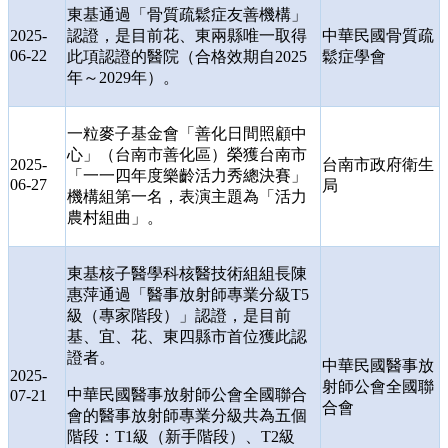
東基通過「骨質疏鬆症友善機構」
2025-
認證，是目前花、東兩縣唯一取得
中華民國骨質疏
06-22
此項認證的醫院（合格效期自
2025
鬆症學會
年～
2029
年）。
一粒麥子基金會「善化日間照顧中
心」（台南市善化區）榮獲台南市
2025-
台南市政府衛生
「一一四年度樂齡活力秀總決賽」
06-27
局
機構組第一名，表演主題為「活力
農村組曲」。
東基核子醫學科核醫技術組組長陳
惠萍通過「醫事放射師專業分級
T5
級（專家階段）」認證，是目前
基、宜、花、東四縣市首位獲此認
證者。
中華民國醫事放
2025-
射師公會全國聯
中華民國醫事放射師公會全國聯合
07-21
合會
會的醫事放射師專業分級共為五個
階段：
T1
級（新手階段）、
T2
級