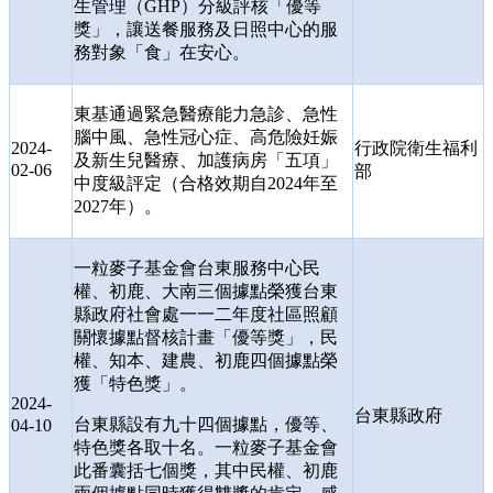
生管理（
GHP
）分級評核「優等
獎」，讓送餐服務及日照中心的服
務對象「食」在安心。
東基通過緊急醫療能力急診、急性
腦中風、急性冠心症、高危險妊娠
2024-
行政院衛生福利
及新生兒醫療、加護病房「五項」
02-06
部
中度級評定（合格效期自
2024
年至
2027
年）。
一粒麥子基金會台東服務中心民
權、初鹿、大南三個據點榮獲台東
縣政府社會處一一二年度社區照顧
關懷據點督核計畫「優等獎」，民
權、知本、建農、初鹿四個據點榮
獲「特色獎」。
2024-
台東縣政府
台東縣設有九十四個據點，優等、
04-10
特色獎各取十名。一粒麥子基金會
此番囊括七個獎，其中民權、初鹿