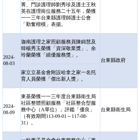
菁、門診護理師劉秀珍及護士王秋
英在護理崗位服務二十五年，榮獲
一一三年台東縣護理師護士公會
「勤奮楷模」表揚。
迦南護理之家照顧服務員陳錦慧及
韓楊秀玉榮獲「資深敬業獎」、余
玲蘭榮獲「績優服務獎」。
2024-
台東縣政府
08-03
家立立基金會附設哈拿之家一名托
育人員榮獲「傑出新人獎」。
東基榮獲一一三年度台東縣衛生局
社區整體照顧服務「社區整合型服
2024-
務中心（
A
單位）」評鑑「優良」
台東縣衛生局
08-09
（有效期間
113-09-01
～
117-08-
31
）。