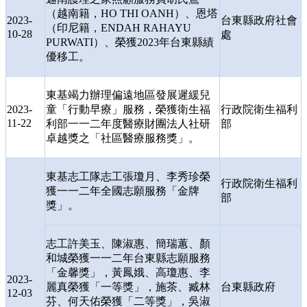
（越南籍，
HO THI OANH
）、恩塔
2023-
台東縣政府社會
（印尼籍，
ENDAH RAHAYU
10-28
處
PURWATI
）、榮獲
2023
年台東縣績
優移工。
東基竭力辦理偏遠地區發展遲緩兒
2023-
童「行動早療」服務，榮獲衛生福
行政院衛生福利
11-22
利部一一二年度醫療財團法人社研
部
卓越獎之「社區醫療服務獎」。
東基志工隊志工張瓊月、李秀珍榮
行政院衛生福利
獲一一二年全國志願服務「金牌
部
獎」。
志工許美玉、陳淑惠、簡瑞蕙、顏
和城榮獲一一二年台東縣志願服務
「金馨獎」，黃鳳娥、高瓊惠、李
2023-
麗真榮獲「一等獎」，施茶、臧林
台東縣政府
12-03
芬、何天佑榮獲「二等獎」，吳淑