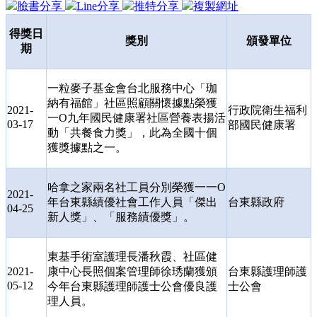
臉書分享
Line分享
推特分享
複製網址
得獎日
獎別
頒發單位
期
一粒麥子基金會台北服務中心「珈
納有福館」社區照顧關懷據點榮獲
2021-
行政院衛生福利
一
O
九年國民健康署社區營養表揚活
03-17
部國民健康署
動「共餐食力獎」，此為全國十個
獲獎據點之一。
哈拿之家兩名社工員分別榮獲一一
O
2021-
年台東縣績優社會工作人員「傑出
台東縣政府
04-25
新人獎」、「服務績優獎」。
東基手術室護理長潘秋霞、社區健
2021-
康中心長照個案管理師徐琇蘭獲頒
台東縣護理師護
05-12
今年台東縣護理師護士公會優良護
士公會
理人員。