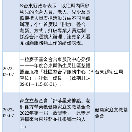
※
台東縣政府表示，以往縣內照顧
幼兒的托育人員、老人、兒少及長
照機構人員表揚活動分由不同局處
辦理，今年首度以「開放、整合、
創新」方式，打破專業人員建制，
採綜合評選擴大辦理，讓更多人看
見照顧服務類工作的績優表現。
一粒麥子基金會台東服務中心榮獲
一一一年度台東縣衛生局社區整體
2022-
照顧服務「社區整合型服務中心（
A
台東縣衛生局
09-07
單位）」評鑑「優良」（效期
111-
09-01
～
115-08-31
）。
家立立基金會「部落星光據點」老
師孫方瑩榮獲健康家庭文教基金會
2022-
健康家庭文教基
2022
年第一屆「藍鵲獎」，此獎是
09-07
金會
表揚來台東服務並扎根鄉土的人
士。