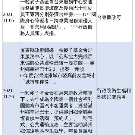
一粒麥子基金會台東服務中心交通
服務組隊長廖淑慈及復康巴士駕駛
2021-
員王萊河分別榮獲台東縣一一
O
年國
台東縣政府
11-06
際身心障礙者日跨專業服務績優人
員「非營利組織類」、「非社政服
務人員類」表揚。
屏東縣政府輔導一粒麥子基金會屏
東服務中心，以「公私協力完成屏
東偏鄉公共運輸最後一塊拼圖
──
滿
州鄉幸福巴士
2.0
」提案，獲頒一一
O
年度台灣健康城市暨高齡友善城市
「城市夥伴獎」。
2021-
行政院衛生福利
一粒麥子基金會在屏東縣政府輔導
11-26
部國民健康署
下，去年成為全國第一個社會福利
團體為市區汽車客運業者，經營滿
州鄉幸福巴士，提供滿州鄉全鄉至
恆春鎮生活圈「預約式」、「到宅
式」公共運輸服務，主要協助滿州
鄉偏遠地區學生就學、年長長輩就