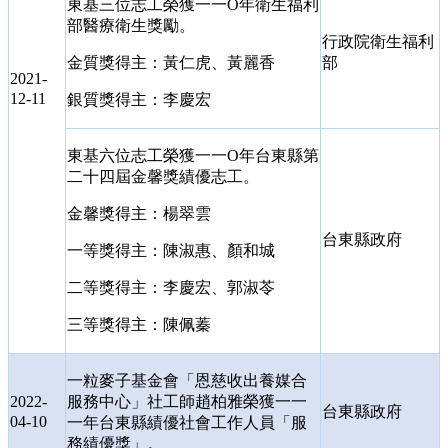
東基三位志工榮獲一一
O
年衛生福利
部醫療衛生獎勵。
行政院衛生福利
金質獎得主：黃仁虎、黃麗香
部
2021-
12-11
銀質獎得主：李慶宏
東基六位志工榮獲一一
O
年台東縣第
二十四屆金馨獎績優志工。
金馨獎得主：楊翠雲
台東縣政府
一等獎得主：陳淑惠、顏和城
二等獎得主：李慶宏、郭淑苓
三等獎得主：陳佩蓁
一粒麥子基金會「恩慈收出養媒合
2022-
服務中心」社工師趙柏雅榮獲一一
台東縣政府
04-10
一年台東縣績優社會工作人員「服
務績優獎」。