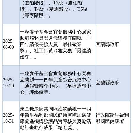
（進階階段）、
T3
級（勝任階
段）、
T4
級（精通階段）、
T5
級
（專家階段）。
一粒麥子基金會宜蘭服務中心居家
照顧服務員鄧月儒榮獲宜蘭縣一一
2025-
四年績優長照人員「最佳敬業
宜蘭縣政府
08-09
獎」、社工師黃玲雅榮獲「最佳績
優獎」。
一粒麥子基金會宜蘭服務中心榮獲
2025-
宜蘭縣一一四年兒童綜合服務中心
宜蘭縣政府
10-20
「通報暨轉介中心」（早療通報中
心）評鑑優等。
東基糖尿病共同照護網榮獲一一四
2025-
年衛生福利部國民健康署糖尿病健
行政院衛生福利
10-31
康促進機構照護品質評核與獎勵活
部國民健康署
動計畫執行成果「精進獎」。