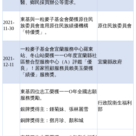
醫、鄉民採買辦公等需求。
東基與一粒麥子基金會榮獲原住民
2021-
族委員會進用原住民族績優機構
原住民族委員會
11-30
「特優獎」。
一粒麥子基金會宜蘭服務中心羅東
站、冬山站榮獲一一
O
年度宜蘭縣社
2021-
區整合型服務中心（
A
）評鑑「優
宜蘭縣政府
12-11
良」！居家照顧服務員賴美玉榮獲
「績優」服務獎。
東基四位志工榮獲一一
O
年全國志願
服務獎勵。
行政院衛生福利
銀牌獎得主：鍾菊妹、張林麗雪
部
銅牌獎得主：鄧月珍、顏和城