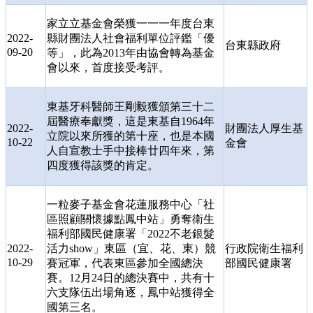
家立立基金會榮獲一一一年度台東
2022-
縣財團法人社會福利單位評鑑「優
台東縣政府
09-20
等」，此為
2013
年由協會轉為基金
會以來，首度接受考評
。
東基牙科醫師王剛毅獲頒第三十二
屆醫療奉獻獎，這是東基自
1964
年
2022-
財團法人厚生基
立院以來所獲的第十座，也是本國
10-22
金會
人自宣教士手中接棒廿四年來，第
四度獲得該獎的肯定。
一粒麥子基金會花蓮服務中心「社
區照顧關懷據點鳳中站」勇奪衛生
福利部國民健康署「
2022
不老銀髮
2022-
活力
show
」東區（宜、花、東）競
行政院衛生福利
10-29
賽冠軍，代表東區參加全國總決
部國民健康署
賽。
12
月
24
日的總決賽中，共有十
六支隊伍出場角逐，鳳中站獲得全
國第三名。