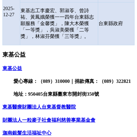
2025-
東基志工李慶宏、郭淑苓、曾詩
12-27
祐、黃鳳娥榮獲一一四年台東縣志
願服務「金馨獎」，陳大木榮獲
台東縣政府
「一等獎」，吳淑美榮獲「二等
獎」，林淑芬榮獲「三等獎」。
東基公益
東基公益
愛心專線：（089）310000｜捐款傳真：（089）322821
地址：950405台東縣臺東市開封街350號
東基醫療財團法人台東基督教醫院
財團法人一粒麥子社會福利慈善事業基金會
迦南銀髮生活福祉中心