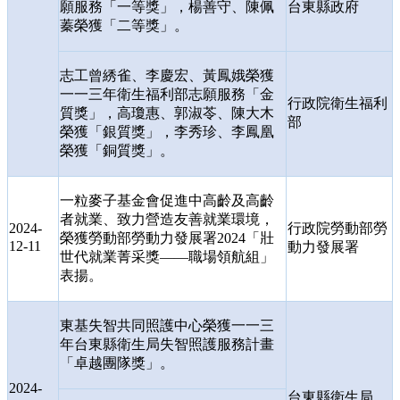
願服務「一等獎」，楊善守、陳佩
台東縣政府
蓁榮獲「二等獎」。
志工曾綉雀、李慶宏、黃鳳娥榮獲
一一三年衛生福利部志願服務「金
行政院衛生福利
質獎」，高瓊惠、郭淑苓、陳大木
部
榮獲「銀質獎」，李秀珍、李鳳凰
榮獲「銅質獎」。
一粒麥子基金會促進中高齡及高齡
者就業、致力營造友善就業環境，
2024-
行政院勞動部勞
榮獲勞動部勞動力發展署
2024
「壯
12-11
動力發展署
世代就業菁采獎
——
職場領航組」
表揚。
東基失智共同照護中心榮獲一一三
年台東縣衛生局失智照護服務計畫
「卓越團隊獎」。
2024-
台東縣衛生局