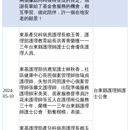
兩個據點同時獲得雙獎的肯定。感
謝長輩給了基金會服務的機會，相
互學習、彼此陪伴，許一個在地安
老的願景！
東基產兒科病房護理長賴玉菁、護
理部護理教育組長洪菁菁榮獲一一
三年台東縣護理師護士公會優良護
理人員。
東基護理部供應室護士林秋香，社
區健康中心長照個案管理師徐瑞貞
護理師、失智共同照護中心個案管
理師張馨文護理師、出院準備服務
2024-
台東縣護理師護
護理師宋美英、居家服務督導員許
05-10
士公會
花未護理師等五人在護理崗位服務
三十年，榮獲一一三年台東縣護理
師護士公會「勤奮楷模」表揚。
東基護理部產兒科病房護理長賴玉