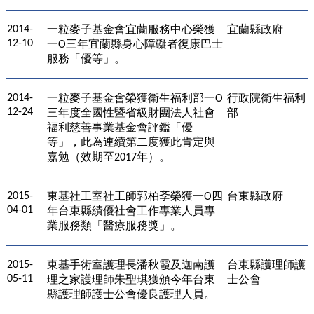
一粒麥子基金會宜蘭服務中心榮獲
宜蘭縣政府
2014-
12-10
一
三年宜蘭縣身心障礙者復康巴士
O
服務「優等」。
一粒麥子基金會榮獲衛生福利部一
行政院衛生福利
2014-
O
12-24
三年度全國性暨省級財團法人社會
部
福利慈善事業基金會評鑑「優
等」，此為連續第二度獲此肯定與
嘉勉（效期至
年）。
2017
東基社工室社工師郭柏斈榮獲一
四
台東縣政府
2015-
O
04-01
年台東縣績優社會工作專業人員專
業服務類「醫療服務獎」。
東基手術室護理長潘秋霞及迦南護
台東縣護理師護
2015-
05-11
理之家護理師朱聖琪獲頒今年台東
士公會
縣護理師護士公會優良護理人員。