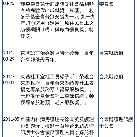
03-25
族委員會第十屆原曙獎社會福利類
委員會
有功團體傑出成就獎，東基、一粒
麥子基金會分別榮獲九十八
九十九
-
年超額僱用（進用）原住民員工之
績優機關（構）與廠商優良獎、特
優獎。
東基
語言治療師卓詩于榮獲
一百
年
台東縣政府
2011-
03-29
台東縣優秀青年
。
東基
社工室社工員楊子昕，榮獲台
台東縣政府
2011-
04-01
東縣政府一百年台東縣績優社工表
揚之專業服務類「醫療服務獎」、
一粒麥子基金會社工員陳信維
，
榮
獲專業服務類「老人服務獎」。
東基
內科病房護理長徐鳳英及護理
台東縣護理師護
2011-05
師劉秀珍，獲頒一百年台東縣護理
士公會
師護士公會優良護理人員；婦兒科