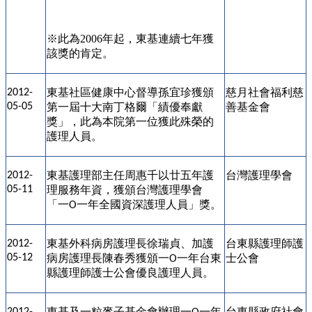
※
此為2006年
起，東基
連續七年獲
該獎的肯定。
東基社區健康中心督導孫宜珍獲頒
慈月社會福利慈
2012-
05-05
第一屆十大南丁格爾
「
績優奉獻
善基金會
獎
」
，此為本院第一位獲此殊榮的
護理人員。
東基
護理部主任周惠千以廿五年護
台灣護理學會
2012-
05-11
理服務年資，獲頒台灣護理學會
「一
一年全國資深護理人員」獎。
O
東基
外科病房護理長徐瑞貞、加護
台東縣護理師護
2012-
05-12
病房護理長陳春秀獲頒
一
一
年台東
士公會
O
縣護理師護士公會優良護理人員
。
東基及一粒麥子基金會辦理
一
一年
台東縣政府社會
2012-