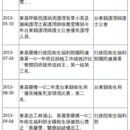
獎」。
東基呼吸照護病房護理長覃小英及
台東縣護理師護
2013-
05-10
迦南護理之家護理師徐雅雯獲頒今
士公會
年台東縣護理師護士公會優良護理
人員。
東基榮獲行政院衛生福利部國民健
行政院衛生福利
2013-
07-26
康署一
一年癌症篩檢工作績效評比
部國民健康署
O
「整體四癌疑癌追緝王」第一組第
三名。
東基榮獲一
二年度台東縣衛生局
台東縣衛生局
2013-
O
08-30
「優良哺集乳室環境比賽」第二
名。
東基志工林溪山、黃麗香榮獲一
二
行政院衛生福利
2013-
O
09-06
年衛生福利部全國衛生保健慈心獎
部
之「善馨獎」醫療組績優志工。