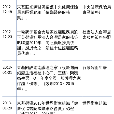
東基莊光輝醫師榮獲中央健康保險
中央健康保險局
2012-
12-18
局東區業務組「偏鄉醫療服務
東區業務組
獎」。
一粒麥子基金會居家照顧服務員劉
社團法人台灣居
2012-
12-23
玉英榮獲社團法人台灣居家服務策
家服務策略聯盟
略聯盟
年「向照顧服務員致
2012
謝」感恩會之「最佳十位照顧服務
員代表」。
東基附設迦南護理之家（設於迦南
行政院衛生署
2013-
01-01
銀髮生活福祉中心二、三樓）榮獲
衛生署一
一年度全國一般護理之家
O
評鑑「優等」（效期
～
2013
2015
年）。
東基榮獲
年世界衛生組織「健
世界衛生組織
2013-
2013
01-20
康促進醫院國際網絡會員」認證
（效期
～
年）。