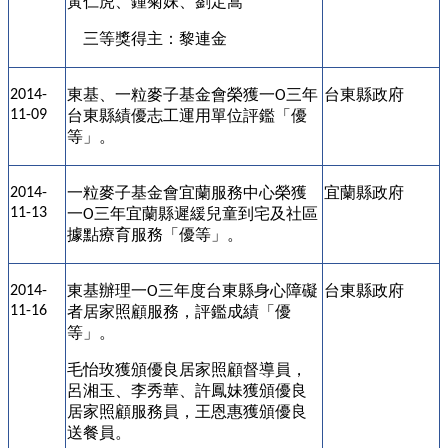
黃仁虎、鍾菊妹、劉定嵩
三等獎得主：黎連金
東基、一粒麥子基金會榮獲一
三年
台東縣政府
2014-
O
11-09
台東縣績優志工運用單位評鑑「優
等」。
一粒麥子基金會宜蘭服務中心榮獲
宜蘭縣政府
2014-
11-13
一
三年宜蘭縣遲緩兒童到宅及社區
O
據點療育服務「優等」。
東基辦理一
三年度台東縣身心障礙
台東縣政府
2014-
O
11-16
者居家照顧服務，評鑑成績「優
等」。
毛怡玫獲頒優良居家照顧督導員，
呂湘玉、李秀華、許鳳妹獲頒優良
居家照顧服務員，王恩惠獲頒優良
送餐員。