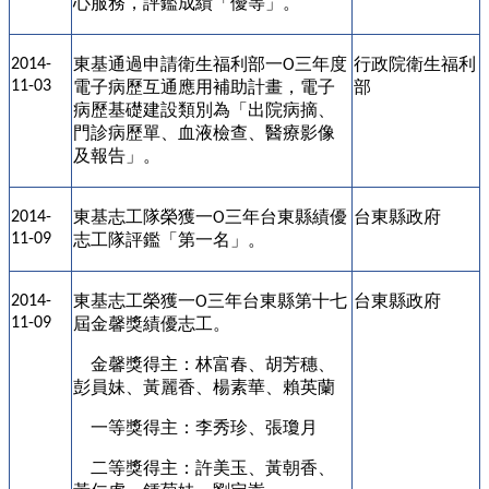
心服務，評鑑成績「優等」。
東基通過申請衛生福利部一
三年度
行政院衛生福利
2014-
O
11-03
電子病歷互通應用補助計畫，電子
部
病歷基礎建設類別為「出院病摘、
門診病歷單、血液檢查、醫療影像
及報告」。
東基志工隊榮獲一
三年台東縣績優
台東縣政府
2014-
O
11-09
志工隊評鑑「第一名」。
東基志工榮獲一
三年台東縣第十七
台東縣政府
2014-
O
11-09
屆金馨獎績優志工。
金馨獎得主：林富春、胡芳穗、
彭員妹、黃麗香、楊素華、賴英蘭
一等獎得主：李秀珍、張瓊月
二等獎得主：許美玉、黃朝香、