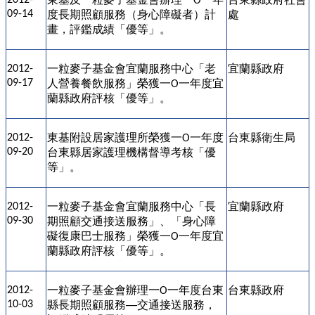
O
09-14
度
長期照顧服務（身心障礙者）計
處
畫，評鑑成績
「優等」。
一粒麥子基金會宜蘭服務中心「老
宜蘭縣政府
2012-
09-17
人營養餐飲服務」榮獲一
一年度宜
O
蘭縣政府評核「優等」。
東基
附設居家護理所榮獲一
一年度
台東縣衛生局
2012-
O
09-20
台東縣居家護理機構督導考核「優
等」。
一粒麥子基金會宜蘭服務中心「長
宜蘭縣政府
2012-
09-30
期照顧交通接送服務」、「身心障
礙復康巴士服務」榮獲一
一年度宜
O
蘭縣政府評核「優等」。
一粒麥子基金會辦理一
一年度台東
台東縣政府
2012-
O
10-03
縣長期照顧服務
交通接送服務，
──