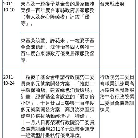
東基及一粒麥子基金會的居家服務
台東縣政府
2011-
10-10
榮獲一百年度台東縣政府居家服務
（老人及身心障礙者）評鑑「優
等」。
東基吳筑萱、許花未，一粒麥子基
金會陳信維、沈佳怡等四人榮獲一
百年度台東縣政府優良居家服務督
導。
一粒麥子基金會申請行政院勞工委
行政院勞工委員
2011-
10-24
員會多元就業開發方案
「推動二
會職業訓練局高
──
手環保商店、建置綠色消費環境」
屏澎東區就業服
計畫，經營基金會設立的「愛加倍
務中心行政院勞
小舖」，十月廿四日榮獲一百年度
工委員會職業訓
多元就業開發方案
高屏澎東區績
練局
──
優單位選拔活動經濟型「特優」。
十一月八日再榮獲行政院勞工委員
會職業訓練局
多元就業金旭獎
2011
經濟型計畫執行優良單位。
──