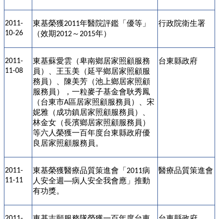
東基
榮獲
年醫院評鑑「優等」
行政院衛生署
2011-
2011
10-26
（效期
～
年）
2012
2015
東基
蘇愛雲（卑南鄉居家照顧服務
台東縣政府
2011-
11-08
員）、王玉美（延平鄉居家照顧服
務員）、陳美芳（池上鄉居家照顧
服務員），一粒麥子基金會耿秀鳳
（台東市
區居家照顧服務員）、宋
A
妮雅（成功鎮居家照顧服務員）、
林金女（長濱鄉居家照顧服務員）
等六人榮獲一百年度台東縣政府優
良居家照顧服務員。
東基
榮獲醫療品質策進會「
病
醫療品質策進會
2011-
2011
11-11
人安全週
病人安全我會應」推動
──
有功獎。
東基
志願服務隊榮獲一百年度台東
台東縣政府
2011-