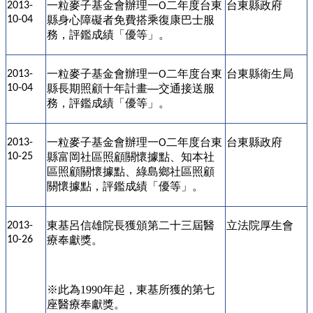
一粒麥子基金會辦理
一
二年度台東
台東縣政府
2013-
O
10-04
縣身心障礙者免費搭乘復康巴士服
務
，評鑑成績
「優等」。
一粒麥子基金會辦理
一
二年度台東
台東縣衛生局
2013-
O
10-04
縣
長期照顧十年計畫
交通接送
服
──
務，評鑑成績
「優等」。
一粒麥子基金會辦理一
二年度台東
台東縣政府
2013-
O
10-25
縣富岡社區照顧關懷據點、知本社
區照顧關懷據點、綠島鄉社區照顧
關懷據點，評鑑成績「優等」。
東基呂信雄院長獲頒第二十三屆醫
立法院厚生會
2013-
10-26
療奉獻獎。
※
此為1990年起，東基所獲的第七
座
醫療奉獻獎
。