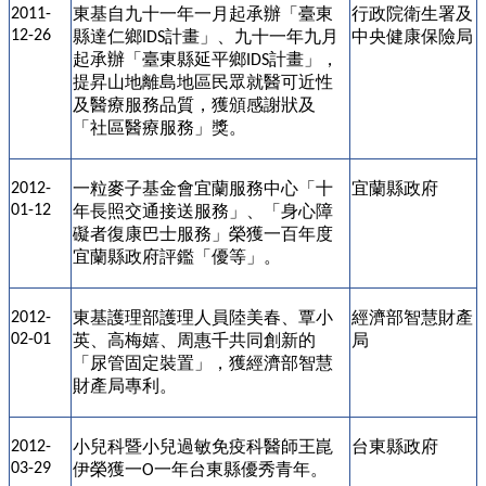
東基
自九十一年一月起承辦「臺東
行政院衛生署及
2011-
12-26
縣達仁鄉
計畫」、九十一年九月
中央健康保險局
IDS
起承辦「臺東縣延平鄉
計畫」，
IDS
提昇山地離島地區民眾就醫可近性
及醫療服務品質，獲頒感謝狀及
「社區醫療服務」獎。
一粒麥子基金會宜蘭服務中心「十
宜蘭縣政府
2012-
01-12
年長照交通接送服務」、「身心障
礙者復康巴士服務」榮獲一百年度
宜蘭縣政府評鑑「優等」。
東基
護理部護理人員陸美春、覃小
經濟部智慧財產
2012-
02-01
英、高梅嬉、周惠千共同創新的
局
「尿管固定裝置」，獲經濟部智慧
財產局專利。
小兒科暨小兒過敏免疫科醫師王崑
台東縣政府
2012-
03-29
伊榮獲一
一年台東縣優秀青年。
O