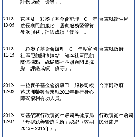
評鑑成績「優等」。
東基及一粒麥子基金會辦理
一
一年
台東縣衛生局
2012-
O
10-05
度
長期照顧服務
居家服務暨營養
──
餐飲服務，評鑑成績
「優等」。
一粒麥子基金會辦理一
一年度富岡
台東縣政府
2012-
O
11-15
社區照顧關懷據點、知本社區照顧
關懷據點、綠島鄉社區照顧關懷據
點，評鑑成績「優等」。
一粒麥子基金會復康巴士服務司機
台東縣政府
2012-
12-02
蔡武洲榮獲台東縣
年推行身心
2012
障礙福利有功人員。
東基榮獲行政院衛生署國民健康局
行政院衛生署國
2012-
12-07
「母嬰親善醫療院所」認證（效期
民健康局
～
年）。
2013
2016