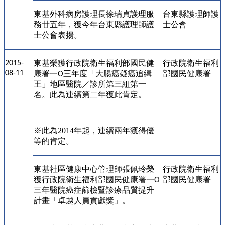
東基外科病房護理長徐瑞貞護理服
台東縣護理師護
務廿五年，獲今年台東縣護理師護
士公會
士公會表揚。
東基榮獲行政院衛生福利部國民健
行政院衛生福利
2015-
08-11
康署一
三年度「大腸癌疑癌追緝
部國民健康署
O
王」地區醫院／診所第三組第一
名。此為連續第二年獲此肯定。
※
此為2014年起，連續兩年獲得優
等的肯定。
東基社區健康中心管理師張佩玲榮
行政院衛生福利
獲行政院衛生福利部國民健康署一
部國民健康署
O
三年醫院癌症篩檢暨診療品質提升
計畫「卓越人員貢獻獎」。