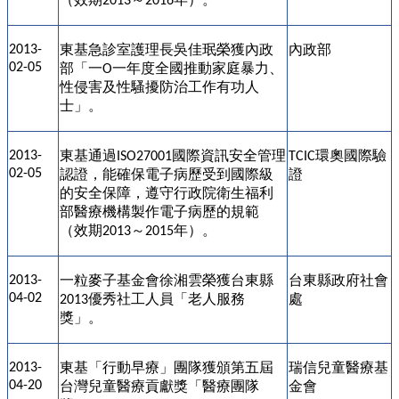
2013
2016
東基急診室護理長吳佳珉榮獲內政
內政部
2013-
02-05
部「一
一年度全國推動家庭暴力、
O
性侵害及性騷擾防治工作有功人
士」。
東基通過
國際資訊安全管理
環奧國際驗
2013-
ISO27001
TCIC
02-05
認證，能確保電子病歷受到國際級
證
的安全保障，遵守行政院衛生福利
部醫療機構製作電子病歷的規範
（效期
～
年）。
2013
2015
一粒麥子基金會徐湘雲榮獲台東縣
台東縣政府社會
2013-
04-02
優秀社工人員「老人服務
處
2013
獎」。
東基「行動早療」團隊獲頒第五屆
瑞信兒童醫療基
2013-
04-20
台灣兒童醫療貢獻獎「醫療團隊
金會