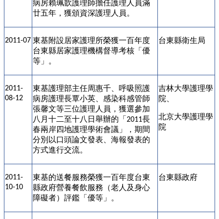
病房賴珮歆護理師擔任護理人員滿
廿五年，獲頒資深護理人員
。
東基
附設居家護理所榮獲一百年度
台東縣衛生局
2011-07
台東縣居家護理機構督導考核「優
等」
。
東基
護理部主任周惠千、呼吸照護
吉林大學護理學
2011-
08-12
病房護理長覃小英、感染科感管師
院、
張馨文等三位護理人員，獲選參加
北京大學護理學
八月十二至十八日舉辦的「
長
2011
院
春兩岸四地護理學術會議」，期間
分別以口頭論文發表、海報發表的
方式進行交流。
東基
的送餐服務榮獲一百年度台東
台東縣政府
2011-
10-10
縣政府營養餐飲服務（老人及身心
障礙者）評鑑「優等」
。