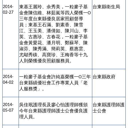
東基王麗玲、余秀美，一粒麥子基
台東縣衛生局
2014-
02-27
金會陳信維、林茹嵐等四人榮獲一
O
三年度台東縣優良居家照顧督導
員；東基王石滿、劉素香、陳雪
江、王玉美、潘倩如、陳川山、李
英、古惠珍、古春花，一粒麥子基
金會黃愛花、潘月明、鄭蘇琴、陳
淑芬、陳秀滿、簡莉英、蔡惠雲、
尤鄔秀硃、高寶珍、王梅香等十九
人則榮獲優良照顧服務員。
一粒麥子基金會許純嘉榮獲一
三年
台東縣政府
2014-
O
04-02
台東縣績優社會工作專業人員「老
人服務獎」。
吳佳珉護理長及廖心怡護理師獲頒
台東縣護理師護
2014-
05-07
今年台東縣護理師護士公會優良護
士公會
理人員。