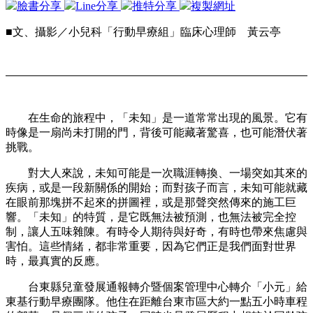
臉書分享
Line分享
推特分享
複製網址
■文、攝影／小兒科「行動早療組」臨床心理師 黃云亭
在生命的旅程中，「未知」是一道常常出現的風景。它有
時像是一扇尚未打開的門，背後可能藏著驚喜，也可能潛伏著
挑戰。
對大人來說，未知可能是一次職涯轉換、一場突如其來的
疾病，或是一段新關係的開始；而對孩子而言，未知可能就藏
在眼前那塊拼不起來的拼圖裡，或是那聲突然傳來的施工巨
響。「未知」的特質，是它既無法被預測，也無法被完全控
制，讓人五味雜陳。有時令人期待與好奇，有時也帶來焦慮與
害怕。這些情緒，都非常重要，因為它們正是我們面對世界
時，最真實的反應。
台東縣兒童發展通報轉介暨個案管理中心轉介「小元」給
東基行動早療團隊。他住在距離台東市區大約一點五小時車程