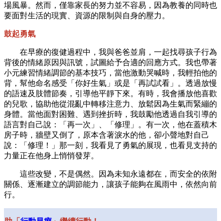
場風暴。然而，僅靠家長的努力並不容易，因為教養的同時也
要面對生活的現實、資源的限制與自身的壓力。
鼓起勇氣
在早療的復健過程中，我與爸爸並肩，一起找尋孩子行為
背後的情緒原因與訊號，試圖給予合適的回應方式。我也帶著
小元練習情緒調節的基本技巧，當他激動哭喊時，我輕拍他的
背，幫他命名感受「你好生氣」或是「再試試看」。透過放慢
的語速及肢體節奏，引導他平靜下來。有時，我會播放他喜歡
的兒歌，協助他從混亂中轉移注意力、放鬆因為生氣而緊繃的
身體。當他面對困難、遇到挫折時，我鼓勵他透過自我引導的
語言對自己說：「再一次」、「修理」。有一次，他在蓋積木
房子時，牆壁又倒了，原本含著淚水的他，卻小聲地對自己
說：「修理！」那一刻，我看見了勇氣的展現，也看見支持的
力量正在他身上悄悄發芽。
這些改變，不是偶然。因為未知永遠都在，而安全的依附
關係、逐漸建立的調節能力，讓孩子能夠在風雨中，依然向前
行。