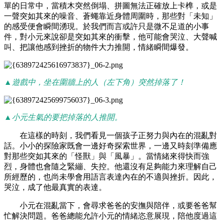
單的日常中，當積木突然倒塌、拼圖無法正確放上卡榫，或是
一聲突如其來的噪音、蒼蠅靠近身體周圍時，那些對「未知」
的感受便會瞬間湧現。於我們而言或許只是微不足道的小事
件，對小元來說卻是突如其來的衝擊，他可能會哭泣、大聲喊
叫、把讓他感到挫折的物件大力推開，情緒瞬間爆發。
▲遊戲中，坐在圍牆上的人（左下角）突然掉落了！
▲小元生氣的要把掉落的人推開。
在這樣的時刻，我們看見一個孩子正努力與內在的混亂對
話。小小的探險家既會一邊好奇探索世界，一邊又時刻準備應
對那些突如其來的「怪獸」與「風暴」。當情緒來得快而強
烈，身體也會隨之緊繃、失控。他還沒有足夠能力來理解自己
所經歷的，也尚未學會用語言表達內在的不適與挫折。因此，
哭泣，成了他最真實的表達。
小元在混亂當下，會尋求爸爸的安撫與陪伴，或要爸爸幫
忙解決問題。爸爸總能允許小元的情緒恣意展現，陪他度過這