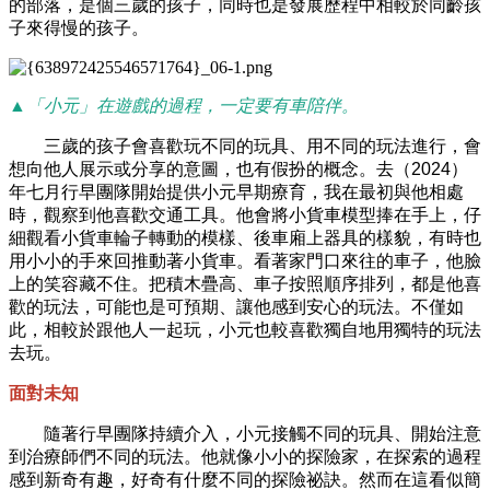
的部落，是個三歲的孩子，同時也是發展歷程中相較於同齡孩
子來得慢的孩子。
▲「小元」在遊戲的過程，一定要有車陪伴。
三歲的孩子會喜歡玩不同的玩具、用不同的玩法進行，會
想向他人展示或分享的意圖，也有假扮的概念。去（2024）
年七月行早團隊開始提供小元早期療育，我在最初與他相處
時，觀察到他喜歡交通工具。他會將小貨車模型捧在手上，仔
細觀看小貨車輪子轉動的模樣、後車廂上器具的樣貌，有時也
用小小的手來回推動著小貨車。看著家門口來往的車子，他臉
上的笑容藏不住。把積木疊高、車子按照順序排列，都是他喜
歡的玩法，可能也是可預期、讓他感到安心的玩法。不僅如
此，相較於跟他人一起玩，小元也較喜歡獨自地用獨特的玩法
去玩。
面對未知
隨著行早團隊持續介入，小元接觸不同的玩具、開始注意
到治療師們不同的玩法。他就像小小的探險家，在探索的過程
感到新奇有趣，好奇有什麼不同的探險祕訣。然而在這看似簡