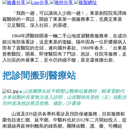
臉書分享
Line分享
推特分享
複製網址
「我跑一趟，可以讓病人少跑一趟！」東基創院院長譚維
義醫師的一席話，開啟了東基第一個服務事工，也奠定東基
「立足醫院、深入社區」的基礎。
1964年譚醫師開著一輛二手山地巡迴醫療服務車，在成功
鎮沿海部落看診，這是東基的濫觴。隔年因為一位肝膿瘍病人
而有了蓋醫院的念頭，遂向國外募款。1969年春天，「台東基
督教醫院」開幕。即便醫院有了門診、急診、住院等服務，走
入社區的外展事工，至今仍持續不輟，甚至還推陳出新。
把診間搬到醫療站
▲山巡團隊在延平鄉鸞山醫療站服務時，騎著電動代
步車就醫的長輩無法進入診間，山巡醫師吳昱銳（左）就配合
到外面為他診療及衛教。攝影／許書瑜
山巡及IDS提供各專科看診及預防保健服務，目前服務範
圍包括達仁鄉、延平鄉。中醫科也於2012年二月開始投入，從
南迴線再延伸到離島的綠島鄉。團隊由醫、護、藥、司機組