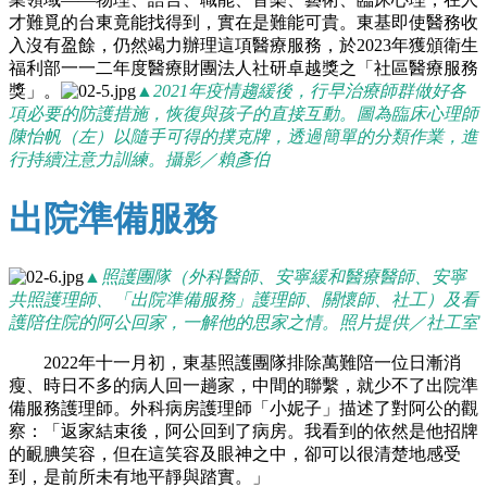
才難覓的台東竟能找得到，實在是難能可貴。東基即使醫務收
入沒有盈餘，仍然竭力辦理這項醫療服務，於2023年獲頒衛生
福利部
一一
二年度醫療財團法人社研卓越獎之「社區醫療服務
獎」。
▲2021年疫情趨緩後，行早治療師群做好各
項必要的防護措施，恢復與孩子的直接互動。圖為臨床心理師
陳怡帆（左）以隨手可得的撲克牌，透過簡單的分類作業，進
行持續注意力訓練。攝影／賴彥伯
出院準備服務
▲照護團隊（外科醫師、安寧緩和醫療醫師、安寧
共照護理師、「出院準備服務」護理師、關懷師、社工）及看
護陪住院的阿公回家，一解他的思家之情。照片提供／社工室
2022年十一月初，東基照護團隊排除萬難陪一位日漸消
瘦、時日不多的病人回一趟家，中間的聯繫，就少不了出院準
備服務護理師。外科病房護理師「小妮子」描述了對阿公的觀
察：「返家結束後，阿公回到了病房。我看到的依然是他招牌
的靦腆笑容，但在這笑容及眼神之中，卻可以很清楚地感受
到，是前所未有地平靜與踏實。」