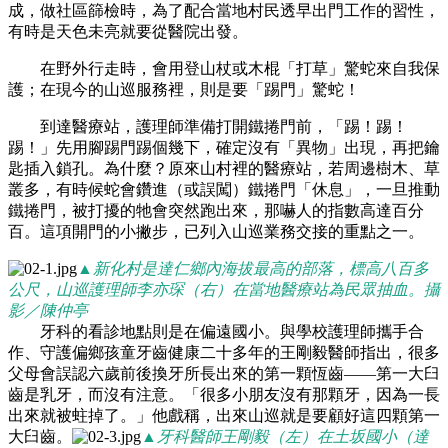
成，做社區篩檢時，為了配合當地村民透早出門工作的習性，
有時是天色未亮就要從醫院出發。
在野外行走時，會用登山杖或木棍「打草」驚蛇來自我保
護；在現今的山巡服務裡，則是要「踢門」驚蛇！
到達醫療站，護理師準備打開鐵捲門前，「踢！踢！
踢！」先用腳踢門踢個幾下，確定沒有「異物」出現，再把鑰
匙插入鎖孔。為什麼？原來山村裡的醫療站，若周邊樹木、草
叢多，有時候蛇會鑽進（或誤闖）鐵捲門「休息」，一旦推動
鐵捲門，被打擾的牠會突然跑出來，那嚇人的指數高達百分
百。這項開門的小撇步，已列入山巡業務交接的重點之一。
▲新化村是達仁鄉內海拔最高的部落，標高八百多
公尺，山巡護理師李亦琛（右）在當地醫療站為民眾抽血。攝
影／陳仲亭
牙科的看診地點則是在偏遠國小。與學校護理師攜手合
作、守護偏鄉孩童牙齒健康二十多年的王剛毅醫師指出，很多
父母會誤認六歲前後換牙所長出來的第一顆恆齒
——
第一大臼
齒是乳牙，而沒有注意。「很多小朋友沒有那顆牙，因為一長
出來就被蛀掉了。」他戲稱，出來山巡就是要顧好這四顆第一
大臼齒。
▲牙科醫師王剛毅（左）在土坂國小（達