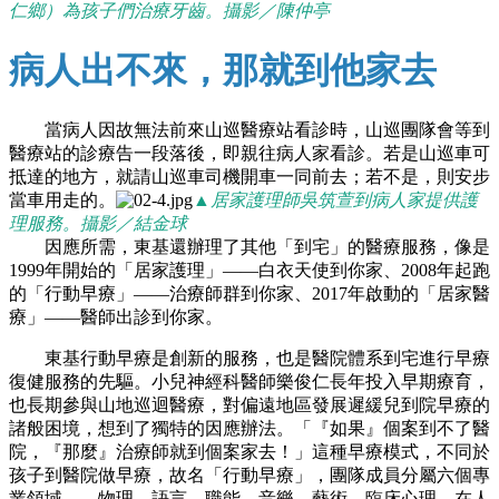
仁鄉）為孩子們治療牙齒。攝影／陳仲亭
病人出不來，那就到他家去
當病人因故無法前來山巡醫療站看診時，山巡團隊會等到
醫療站的診療告一段落後，即親往病人家看診。若是山巡車可
抵達的地方，就請山巡車司機開車一同前去；若不是，則安步
當車用走的。
▲居家護理師吳筑萱到病人家提供護
理服務。攝影／結金球
因應所需，東基還辦理了其他「到宅」的醫療服務，像是
1999年開始的「居家護理」
——
白衣天使到你家、2008年起跑
的「行動早療」
——
治療師群到你家、2017年啟動的「居家醫
療」
——
醫師出診到你家。
東基行動早療是創新的服務，也是醫院體系到宅進行早療
復健服務的先驅。小兒神經科醫師樂俊仁長年投入早期療育，
也長期參與山地巡迴醫療，對偏遠地區發展遲緩兒到院早療的
諸般困境，想到了獨特的因應辦法。「『如果』個案到不了醫
院，『那麼』治療師就到個案家去！」這種早療模式，不同於
孩子到醫院做早療，故名「行動早療」，團隊成員分屬六個專
業領域
——
物理、語言、職能、音樂、藝術、臨床心理，在人