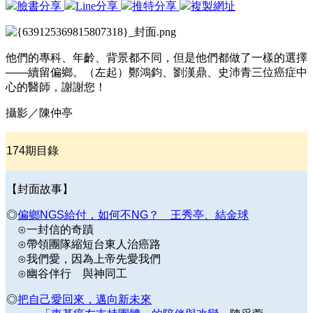
臉書分享
Line分享
推特分享
複製網址
他們的專科、年齡、背景都不同，但是他們都做了一樣的選擇
——續留偏鄉。（左起）鄭鴻鈞、劉漢鼎、史沛青三位癌症中
心的醫師，謝謝您！
攝影／陳仲亭
174
期目錄
【
封面故事
】
◎
偏鄉NGS給付，如何不NG？
王秀亭、結金球
⊙一封信的奇蹟
⊙帶領團隊縮短台東人治癌路
⊙我們愛，因為上帝先愛我們
⊙幽谷伴行 與神同工
◎
把自己愛回來，邁向新未來