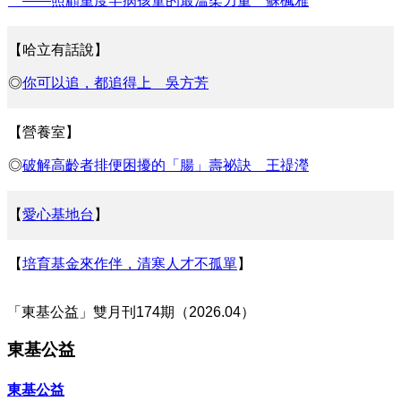
——照顧重度罕病孩童的最溫柔力量
蘇楓雅
【哈立有話說】
◎
你可以追，都追得上
吳方芳
【營養室】
◎
破解高齡者排便困擾的「腸」壽祕訣
王禔瀅
【
愛心基地台
】
【
培育基金來作伴，清寒人才不孤單
】
「東基公益」雙月刊174期（2026.04）
東基公益
東基公益