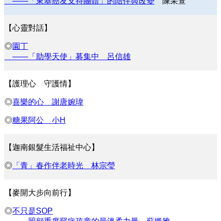
——「東基癌友支持團體」的陪伴與改變
陳采萱
【心靈對話】
◎
園丁
——「助學天使」募集中
呂信雄
【護理心 守護情】
◎
喜樂的心
謝唐婉瑋
◎
糖果阿公
小H
【迦南銀髮生活福祉中心】
◎
「青」春作伴老時光
林宗瑩
【
麥開大步向前行
】
◎
不只是SOP