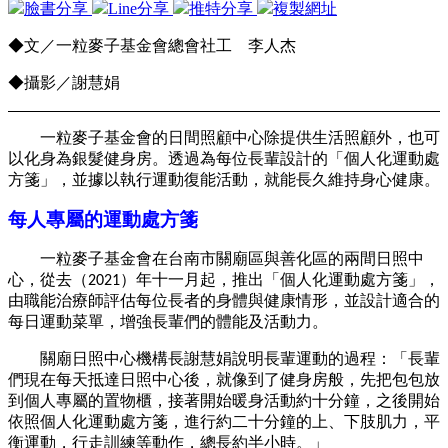
臉書分享
Line分享
推特分享
複製網址
◆
文／一粒麥子基金會總會社工 李人杰
◆
攝影／謝慧娟
一粒麥子基金會的日間照顧中心除提供生活照顧外，也可
以化身為銀髮健身房。透過為每位長輩設計的「個人化運動處
方箋」，並據以執行運動復能活動，就能長久維持身心健康。
每人專屬的運動處方箋
一粒麥子基金會在台南市關廟區與善化區的兩間日照中
心，從去（
）年十一月起，推出「個人化運動處方箋」，
2021
由職能治療師評估每位長者的身體與健康情形，並設計適合的
每日運動菜單，增強長輩們的體能及活動力。
關廟日照中心機構長謝慧娟說明長輩運動的過程：「長輩
們現在每天抵達日照中心後，就像到了健身房般，先把包包放
到個人專屬的置物櫃，接著開始暖身活動約十分鐘，之後開始
依照個人化運動處方箋，進行約二十分鐘的上、下肢肌力，平
衡運動，行走訓練等動作，總長約半小時。」