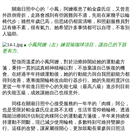
關廟日照中心的「小鳳」阿嬤罹患了帕金森氏症，又曾意
外跌倒骨折，走路會感到有些困難與不適，先前在家幾乎以輪
椅代步；雖然年歲已高，但思緒仍相當清晰，和照顧服務員對
話有條不紊，很有氣力。她希望許多事情都可以自理，不靠別
人協助。
▲
小鳳阿嬤（左）練習瑜珈球項目，讓自己的下肢
更有力
。
堅強而溫柔的小鳳阿嬤，對於治療師開給她的
運動處方
箋，秉持一貫的認真精神積極以對，不放棄讓自己恢復的機
會。在經過半年持續運動後，她的行動能力與自我照顧能力都
得到改善，逐漸拋開輪椅改由助行器步行。她的失能程度評估
更從一年半前進日照中心的失能七級（最高八級）進步到目前
的失能五級，成效讓她自己也很意外。
同樣在關廟日照中心接受服務約一年半的「肉粿」阿公，
也是受限於帕金森氏症走路不太穩，生活常需仰賴輪椅。透過
職能治療師評估制定肉粿阿公的運動處方箋後，半年來持續保
持運動不間斷，現已減少使用輪椅，多數時刻可維持雙腳步
行。這樣的改變，讓家屬很開心，更加鼓勵長輩參與日照活