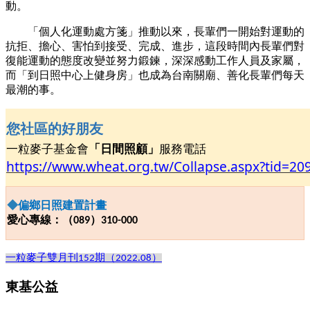
動。
「個人化運動處方箋」推動以來，長輩們一開始對運動的
抗拒、擔心、害怕到接受、完成、進步，這段時間內長輩們對
復能運動的態度改變並努力鍛鍊，深深感動工作人員及家屬，
而「到日照中心上健身房」也成為台南關廟、善化長輩們每天
最潮的事。
您社區的好朋友
一粒麥子基金會
「日間照顧」
服務電話
https://www.wheat.org.tw/Collapse.aspx?tid=20
◆
偏鄉日照建置計畫
愛心專線：（
）
089
310-000
一粒麥子雙月刊
期（
）
152
2022.08
東基公益