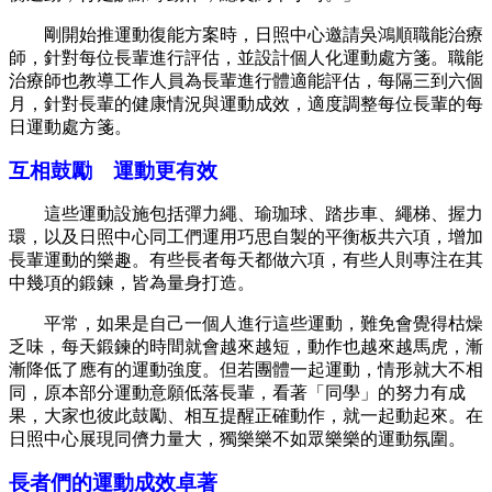
剛開始推運動復能方案時，日照中心邀請吳鴻順職能治療
師，針對每位長輩進行評估，並設計個人化運動處方箋。職能
治療師也教導工作人員為長輩進行體適能評估，每隔三到六個
月，針對長輩的健康情況與運動成效，適度調整每位長輩的每
日運動處方箋。
互相鼓勵 運動更有效
這些運動設施包括彈力繩、瑜珈球、踏步車、繩梯、握力
環，以及日照中心同工們運用巧思自製的平衡板共六項，增加
長輩運動的樂趣。有些長者每天都做六項，有些人則專注在其
中幾項的鍛鍊，皆為量身打造。
平常，如果是自己一個人進行這些運動，難免會覺得枯燥
乏味，每天鍛鍊的時間就會越來越短，動作也越來越馬虎，漸
漸降低了應有的運動強度。但若團體一起運動，情形就大不相
同，原本部分運動意願低落長輩，看著「同學」的努力有成
果，大家也彼此鼓勵、相互提醒正確動作，就一起動起來。在
日照中心展現同儕力量大，獨樂樂不如眾樂樂的運動氛圍。
長者們的運動成效卓著